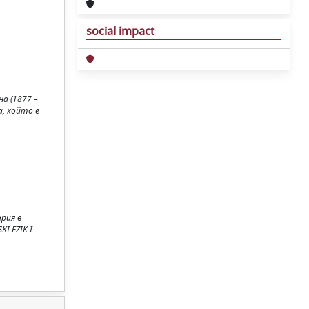
social impact
а (1877 –
а, който е
ария в
I EZIK I