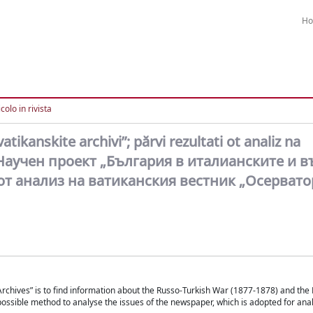
H
colo in rivista
atikanskite archivi”; părvi rezultati ot analiz na
. Научен проект „България в италианските и в
от анализ на ватиканския вестник „Осервато
 Archives” is to find information about the Russo-Turkish War (1877-1878) and the
ossible method to analyse the issues of the newspaper, which is adopted for anal