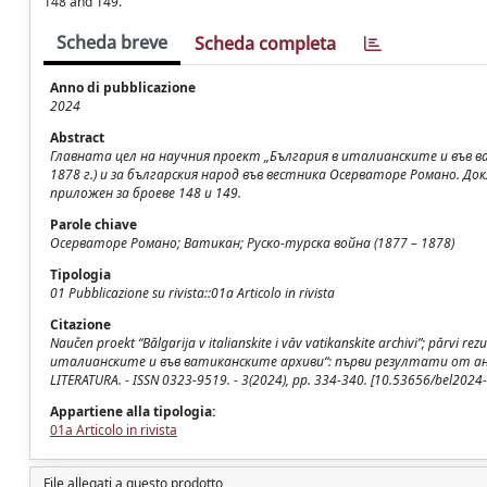
148 and 149.
Scheda breve
Scheda completa
Anno di pubblicazione
2024
Abstract
Главната цел на научния проект „България в италианските и във в
1878 г.) и за българския народ във вестника Осерваторе Романо. Д
приложен за броеве 148 и 149.
Parole chiave
Осерваторе Романо; Ватикан; Руско-турска война (1877 – 1878)
Tipologia
01 Pubblicazione su rivista::01a Articolo in rivista
Citazione
Naučen proekt “Bălgarija v italianskite i văv vatikanskite archivi”; părvi 
италианските и във ватиканските архиви“: първи резултати от анализ
LITERATURA. - ISSN 0323-9519. - 3(2024), pp. 334-340. [10.53656/bel2024-
Appartiene alla tipologia:
01a Articolo in rivista
File allegati a questo prodotto