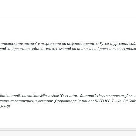
атиканските архиви“ е търсенето на информацията за Руско-турската войн
окладът представя един възможен метод на анализа на броевете на вестник
rezultati ot analiz na vatikanskija vestnik “Oservatore Romano”. Научен проект „Бълг
 на ватиканския вестник „Осерваторе Романо“ / DI FELICE, T.. - In: BʺLGARSK
3-7-8]