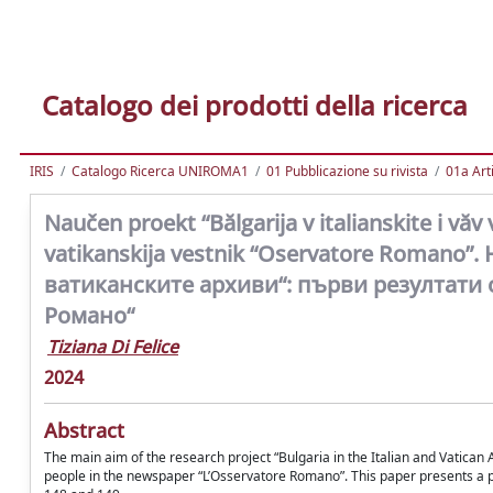
Catalogo dei prodotti della ricerca
IRIS
Catalogo Ricerca UNIROMA1
01 Pubblicazione su rivista
01a Arti
Naučen proekt “Bălgarija v italianskite i văv v
vatikanskija vestnik “Oservatore Romano”
ватиканските архиви“: първи резултати 
Романо“
Tiziana Di Felice
2024
Abstract
The main aim of the research project “Bulgaria in the Italian and Vatican
people in the newspaper “L’Osservatore Romano”. This paper presents a p