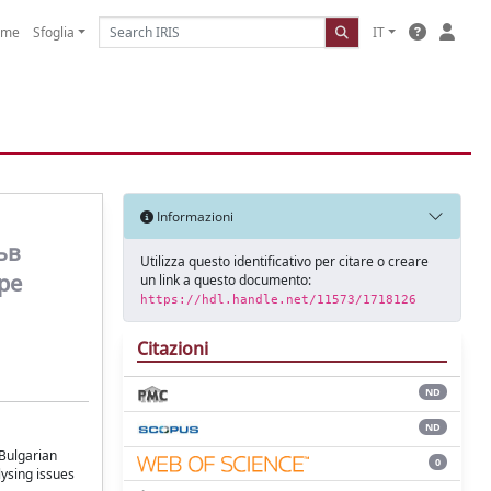
ome
Sfoglia
IT
Informazioni
ъв
Utilizza questo identificativo per citare o creare
ре
un link a questo documento:
https://hdl.handle.net/11573/1718126
Citazioni
ND
ND
 Bulgarian
0
ysing issues