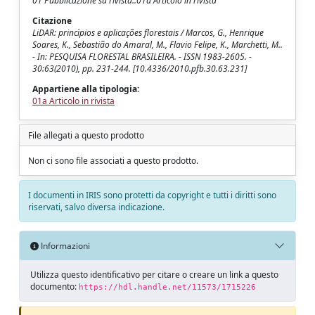
01 Pubblicazione su rivista::01a Articolo in rivista
Citazione
LiDAR: princìpios e aplicações florestais / Marcos, G., Henrique
Soares, K., Sebastião do Amaral, M., Flavio Felipe, K., Marchetti, M..
- In: PESQUISA FLORESTAL BRASILEIRA. - ISSN 1983-2605. -
30:63(2010), pp. 231-244. [10.4336/2010.pfb.30.63.231]
Appartiene alla tipologia:
01a Articolo in rivista
File allegati a questo prodotto
Non ci sono file associati a questo prodotto.
I documenti in IRIS sono protetti da copyright e tutti i diritti sono
riservati, salvo diversa indicazione.
Informazioni
Utilizza questo identificativo per citare o creare un link a questo
documento:
https://hdl.handle.net/11573/1715226