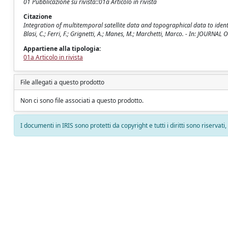
01 Pubblicazione su rivista::01a Articolo in rivista
Citazione
Integration of multitemporal satellite data and topographical data to identif
Blasi, C.; Ferri, F.; Grignetti, A.; Manes, M.; Marchetti, Marco. - In: JOURN
Appartiene alla tipologia:
01a Articolo in rivista
File allegati a questo prodotto
Non ci sono file associati a questo prodotto.
I documenti in IRIS sono protetti da copyright e tutti i diritti sono riservati