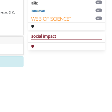
ND
ND
vena, G. C.;
ND
social impact