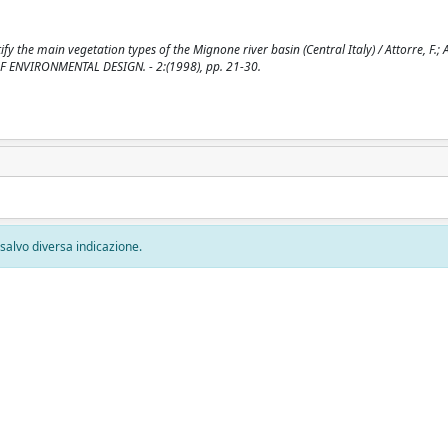
y the main vegetation types of the Mignone river basin (Central Italy) / Attorre, F.; A
AL OF ENVIRONMENTAL DESIGN. - 2:(1998), pp. 21-30.
, salvo diversa indicazione.