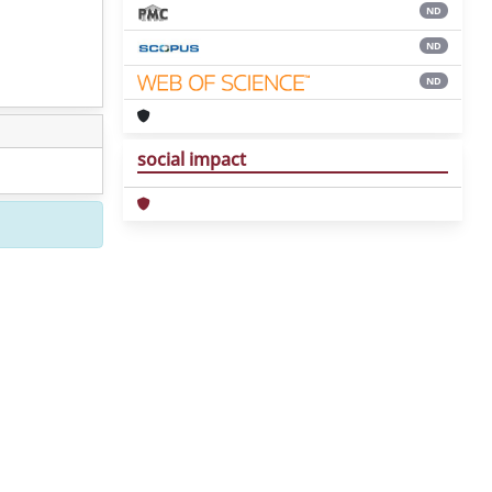
ND
ND
ND
social impact