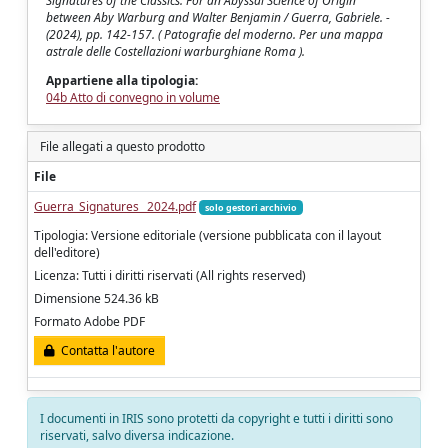
Signatures of the Classics: For an Abyssal Science of Origin
between Aby Warburg and Walter Benjamin / Guerra, Gabriele. -
(2024), pp. 142-157. ( Patografie del moderno. Per una mappa
astrale delle Costellazioni warburghiane Roma ).
Appartiene alla tipologia:
04b Atto di convegno in volume
File allegati a questo prodotto
File
Guerra_Signatures _2024.pdf
solo gestori archivio
Tipologia: Versione editoriale (versione pubblicata con il layout
dell'editore)
Licenza: Tutti i diritti riservati (All rights reserved)
Dimensione 524.36 kB
Formato Adobe PDF
Contatta l'autore
I documenti in IRIS sono protetti da copyright e tutti i diritti sono
riservati, salvo diversa indicazione.