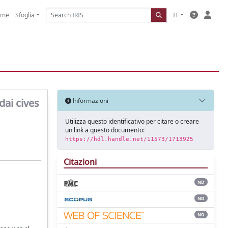
ome
Sfoglia
IT
dai cives
Informazioni
Utilizza questo identificativo per citare o creare
un link a questo documento:
https://hdl.handle.net/11573/1713925
Citazioni
ND
ND
ND