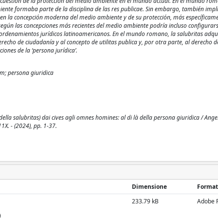
 la cuestión de la protección del medio ambiente en el mundo actual. En el mundo rom
iente formaba parte de la disciplina de las res publicae. Sin embargo, también impl
l en la concepción moderna del medio ambiente y de su protección, más específicame
o, según las concepciones más recientes del medio ambiente podría incluso configurar
s ordenamientos jurídicos latinoamericanos. En el mundo romano, la salubritas adqu
ho de ciudadanía y al concepto de utilitas publica y, por otra parte, al derecho de
ones de la ‘persona jurídica’.
ium; persona giuridica
e della salubritas) dai cives agli omnes homines: al di là della persona giuridica / Ang
. - (2024), pp. 1-37.
Dimensione
Format
233.79 kB
Adobe 
)