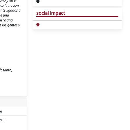
ano y en el
ica la noción
nte ligados a
social impact
se una
iere una
 los gentes y
elosanto,
o
PDF