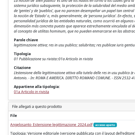
La noción de ‘bien público’ es uno de los nudos en torno a los cuales gira
sistema jurídico subsiguiente, la protección de la salubridad del medio amb
de ‘gentes’ y de ‘pueblos’, que no parecen desempeñar un papel tan centra
la noción de ‘Estado’ o, más generalmente, de ‘persona jurídica’. En efect
personalidad jurídica de las entidades naturales, como ocurrió en alguno
dimensión más concreta puesto que aparece estrechamente vinculada al derec
al concepto de utilitas hominum, que no pueden enmarcarse en las abstracci
Parole chiave
legittimazione attiva; res in usu publico; salubritas; res publicae iuris gent
Tipologia
01 Pubblicazione su rivista::01a Articolo in rivista
Citazione
L’estensione della legittimazione attiva alla tutela delle res in usu publico (
Antonio. - In: ROMA E AMERICA. DIRITTO ROMANO COMUNE. - ISSN 2532-411X
Appartiene alla tipologia:
01a Articolo in rivista
File allegati a questo prodotto
File
Angelosanto_Estensione-legittimazione_2024.pdf
accesso aperto
Tipologia: Versione editoriale (versione pubblicata con il layout dell'editore