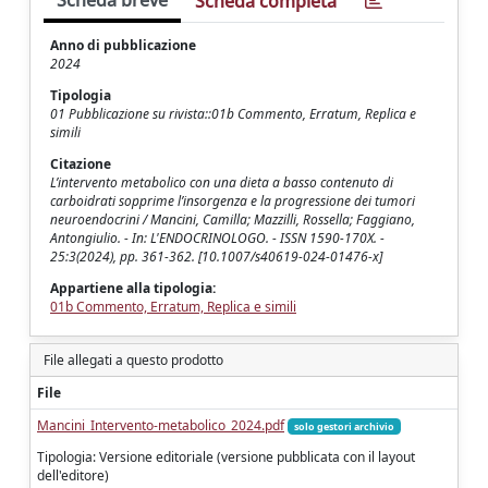
Scheda breve
Scheda completa
Anno di pubblicazione
2024
Tipologia
01 Pubblicazione su rivista::01b Commento, Erratum, Replica e
simili
Citazione
L’intervento metabolico con una dieta a basso contenuto di
carboidrati sopprime l’insorgenza e la progressione dei tumori
neuroendocrini / Mancini, Camilla; Mazzilli, Rossella; Faggiano,
Antongiulio. - In: L'ENDOCRINOLOGO. - ISSN 1590-170X. -
25:3(2024), pp. 361-362. [10.1007/s40619-024-01476-x]
Appartiene alla tipologia:
01b Commento, Erratum, Replica e simili
File allegati a questo prodotto
File
Mancini_Intervento-metabolico_2024.pdf
solo gestori archivio
Tipologia: Versione editoriale (versione pubblicata con il layout
dell'editore)