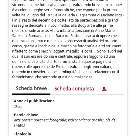
strumenti come fotografia e video, realizzando brevi film in super
8 a colori e lunghe serie fotografiche, che espone per la prima
volta nel giugno del 1973 alla galleria Diagramma di Luciano Inga-
Pin. Il resto del decennio è costellato da partecipazioni a grandi
rassegne dedicate ai nuovi media, alla Body art e alle prime
mostre di sole artiste. Attira infatti l’attenzione di Anne Marie
Sauzeau, Romana Loda e Barbara Radice, in virtù di opere che
mostrano un lento e meticoloso processo di analisi del proprio
corpo, grazie all’occhio della macchina fotografia e altri strumenti
riflettenti come specchi, oggetti metallici e coltelli. Sono lavori nei
quali il suo essere donna è centrale, eppure sfuggono ad una
definizione esplicita di arte femminista. In queste pagine si
ripensa alle opere che de Freitas realizza negli anni italiani,
tenendo in considerazione l'ambiguità della sua relazione con il
femminismo, che sottende questioni mai sciolte.
Scheda breve
Scheda completa
Anno di pubblicazione
2023
Parole chiave
arte contemporanea; fotografia; video; Milano; Brasile; Iole de
Freitas
Tipologia