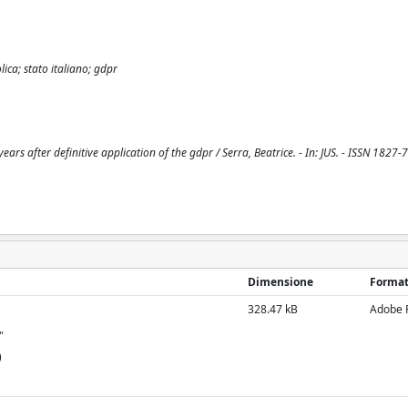
lica; stato italiano; gdpr
ears after definitive application of the gdpr / Serra, Beatrice. - In: JUS. - ISSN 1827-
Dimensione
Forma
328.47 kB
Adobe 
"
)