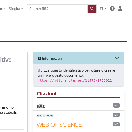
ome
Sfoglia
IT
itive
Informazioni
Utilizza questo identificativo per citare o creare
un link a questo documento:
https://hdl.handle.net/11573/1713011
Citazioni
ND
ferimento
e statuali.
ND
ND