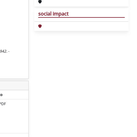
social impact
7942. -
to
PDF