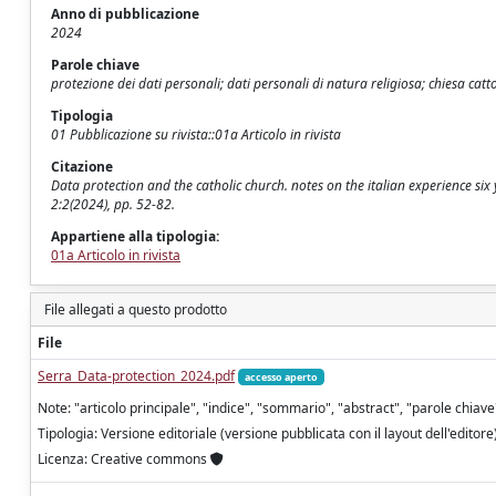
Anno di pubblicazione
2024
Parole chiave
protezione dei dati personali; dati personali di natura religiosa; chiesa catto
Tipologia
01 Pubblicazione su rivista::01a Articolo in rivista
Citazione
Data protection and the catholic church. notes on the italian experience six y
2:2(2024), pp. 52-82.
Appartiene alla tipologia:
01a Articolo in rivista
File allegati a questo prodotto
File
Serra_Data-protection_2024.pdf
accesso aperto
Note: "articolo principale", "indice", "sommario", "abstract", "parole chiave
Tipologia: Versione editoriale (versione pubblicata con il layout dell'editore
Licenza: Creative commons