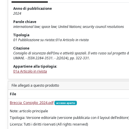
Anno di pubblicazione
2024
Parole chiave
international law; space law; United Nations; security council resolutions
Tipologia
01 Pubblicazione su rivista::01a Articolo in rivista
Citazione
Consiglio di sicurezza dell’Onu e attività spaziali. Il veto russo sul progett
UMANI. - ISSN 2284-3531. - 2(2024), pp. 322-331.
Appartiene alla tipologia:
01a Articolo in rivista
File allegati a questo prodotto
File
Breccia_Consiglio_2024.pdf
accesso aperto
Note: articolo principale
Tipologia: Versione editoriale (versione pubblicata con il layout dell'editore
Licenza: Tutti i diritti riservati (All rights reserved)