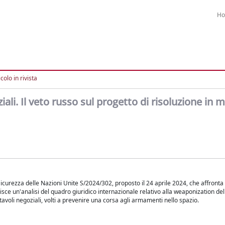
H
colo in rivista
iali. Il veto russo sul progetto di risoluzione in m
 Sicurezza delle Nazioni Unite S/2024/302, proposto il 24 aprile 2024, che affronta
nisce un'analisi del quadro giuridico internazionale relativo alla weaponization del
tavoli negoziali, volti a prevenire una corsa agli armamenti nello spazio.