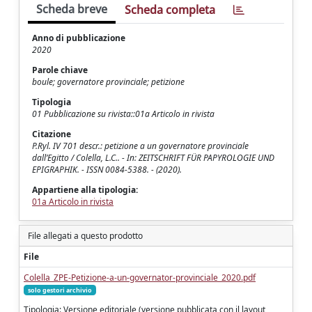
Scheda breve
Scheda completa
Anno di pubblicazione
2020
Parole chiave
boule; governatore provinciale; petizione
Tipologia
01 Pubblicazione su rivista::01a Articolo in rivista
Citazione
P.Ryl. IV 701 descr.: petizione a un governatore provinciale
dall’Egitto / Colella, L.C.. - In: ZEITSCHRIFT FÜR PAPYROLOGIE UND
EPIGRAPHIK. - ISSN 0084-5388. - (2020).
Appartiene alla tipologia:
01a Articolo in rivista
File allegati a questo prodotto
File
Colella_ZPE-Petizione-a-un-governator-provinciale_2020.pdf
solo gestori archivio
Tipologia: Versione editoriale (versione pubblicata con il layout