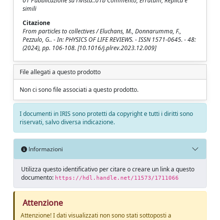
01 Pubblicazione su rivista::01b Commento, Erratum, Replica e
simili
Citazione
From particles to collectives / Eluchans, M., Donnarumma, F.,
Pezzulo, G.. - In: PHYSICS OF LIFE REVIEWS. - ISSN 1571-0645. - 48:
(2024), pp. 106-108. [10.1016/j.plrev.2023.12.009]
File allegati a questo prodotto
Non ci sono file associati a questo prodotto.
I documenti in IRIS sono protetti da copyright e tutti i diritti sono
riservati, salvo diversa indicazione.
Informazioni
Utilizza questo identificativo per citare o creare un link a questo
documento:
https://hdl.handle.net/11573/1711066
Attenzione
Attenzione! I dati visualizzati non sono stati sottoposti a