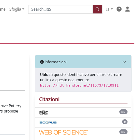
ome
Sfoglia
IT
Informazioni
Utilizza questo identificativo per citare o creare
un link a questo documento:
https://hdl.handle.net/11573/1710911
Citazioni
chive Pottery
ors propose
ND
0
ND