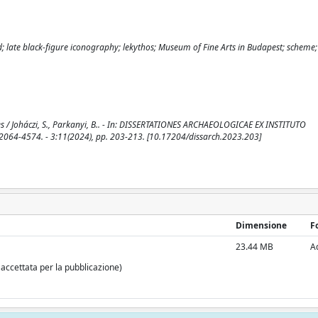
d; late black-figure iconography; lekythos; Museum of Fine Arts in Budapest; scheme
es / Joháczi, S., Parkanyi, B.. - In: DISSERTATIONES ARCHAEOLOGICAE EX INSTITUTO
4-4574. - 3:11(2024), pp. 203-213. [10.17204/dissarch.2023.203]
Dimensione
F
23.44 MB
A
 accettata per la pubblicazione)