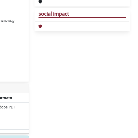
social impact
; weaving
ormato
dobe PDF