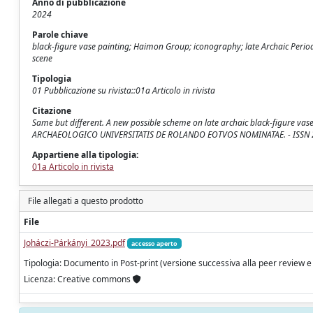
Anno di pubblicazione
2024
Parole chiave
black-figure vase painting; Haimon Group; iconography; late Archaic Perio
scene
Tipologia
01 Pubblicazione su rivista::01a Articolo in rivista
Citazione
Same but different. A new possible scheme on late archaic black-figure vas
ARCHAEOLOGICO UNIVERSITATIS DE ROLANDO EOTVOS NOMINATAE. - ISSN 206
Appartiene alla tipologia:
01a Articolo in rivista
File allegati a questo prodotto
File
Joháczi-Párkányi_2023.pdf
accesso aperto
Tipologia: Documento in Post-print (versione successiva alla peer review e
Licenza: Creative commons