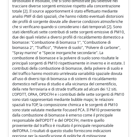
idrosolubili e insolubili, che si sono dimostrate più selettive nel
tracciare diverse sorgenti emissive rispetto alla concentrazione
totale [2]. Il source apportionment è stato effettuato mediante
analisi PMF di dati spaziali, che hanno ridotto eventuali distorsioni
dei profili di sorgente dovute alle diverse condizioni atmosferiche
che si verificano quando si considerano i dati temporali [2]. Sono
stati identificati sette contributi di sette sorgenti emissive di PM10,
due dei quali relativi a diversi profili di riscaldamento domestico a
biomasse: "Combustione di biomassa 1", "Combustione di
biomassa 2", "Traffico", "Polvere di suolo", "Polvere di carbone",
"Spray marino" e "Specie inorganiche secondarie". La
combustione di biomasse e la polvere di suolo sono risultate le
principali sorgenti di PM10 rispettivamente in inverno e in estate. I
contributi della combustione di biomasse, della polvere di suolo e
del traffico hanno mostrato un'elevata variabilità spaziale dovuta
all'uso di diversi tipi di biomassa o di sistemi di riscaldamento
domestico nell'area di studio e alla vicinanza del cementificio,
della rete ferroviaria e di strade trafficate ad alcuni dei 12 siti.
L’OPDTT, OPAA, OPDCFH e i contributi delle sette sorgenti di PM10
sono stati rappresentati mediante bubble maps; le relazioni
spaziali tra l’OP, la composizione chimica e le sorgenti di PM10
sono state valutate mediante Focused PCA. Il PM10 proveniente
dalla combustione di biomasse è emerso come il principale
responsabile dell’OPDTT e del OPDCFH, mentre quello
proveniente dal traffico è risultato il principale responsabile
dell’OPAA. I risultati di questo studio forniscono indicazioni
preziose per la pianificazione di politiche di mitigazione