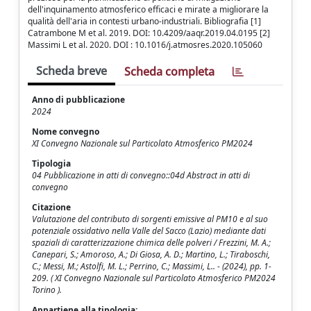
dell'inquinamento atmosferico efficaci e mirate a migliorare la
qualità dell'aria in contesti urbano-industriali. Bibliografia [1]
Catrambone M et al. 2019. DOI: 10.4209/aaqr.2019.04.0195 [2]
Massimi L et al. 2020. DOI : 10.1016/j.atmosres.2020.105060
Scheda breve
Scheda completa
Anno di pubblicazione
2024
Nome convegno
XI Convegno Nazionale sul Particolato Atmosferico PM2024
Tipologia
04 Pubblicazione in atti di convegno::04d Abstract in atti di
convegno
Citazione
Valutazione del contributo di sorgenti emissive al PM10 e al suo
potenziale ossidativo nella Valle del Sacco (Lazio) mediante dati
spaziali di caratterizzazione chimica delle polveri / Frezzini, M. A.;
Canepari, S.; Amoroso, A.; Di Giosa, A. D.; Martino, L.; Tiraboschi,
C.; Messi, M.; Astolfi, M. L.; Perrino, C.; Massimi, L.. - (2024), pp. 1-
209. ( XI Convegno Nazionale sul Particolato Atmosferico PM2024
Torino ).
Appartiene alla tipologia: