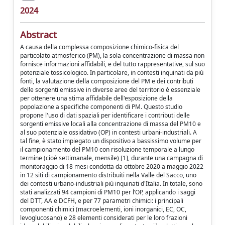
2024
Abstract
A causa della complessa composizione chimico-fisica del
particolato atmosferico (PM), la sola concentrazione di massa non
fornisce informazioni affidabili, e del tutto rappresentative, sul suo
potenziale tossicologico. In particolare, in contesti inquinati da più
fonti, la valutazione della composizione del PM e dei contributi
delle sorgenti emissive in diverse aree del territorio è essenziale
per ottenere una stima affidabile dell'esposizione della
popolazione a specifiche componenti di PM. Questo studio
propone l'uso di dati spaziali per identificare i contributi delle
sorgenti emissive locali alla concentrazione di massa del PM10 e
al suo potenziale ossidativo (OP) in contesti urbani-industriali. A
tal fine, è stato impiegato un dispositivo a bassissimo volume per
il campionamento del PM10 con risoluzione temporale a lungo
termine (cioè settimanale, mensile) [1], durante una campagna di
monitoraggio di 18 mesi condotta da ottobre 2020 a maggio 2022
in 12 siti di campionamento distribuiti nella Valle del Sacco, uno
dei contesti urbano-industriali più inquinati d'Italia. In totale, sono
stati analizzati 94 campioni di PM10 per l’OP, applicando i saggi
del DTT, AA e DCFH, e per 77 parametri chimici: i principali
componenti chimici (macroelementi, ioni inorganici, EC, OC,
levoglucosano) e 28 elementi considerati per le loro frazioni