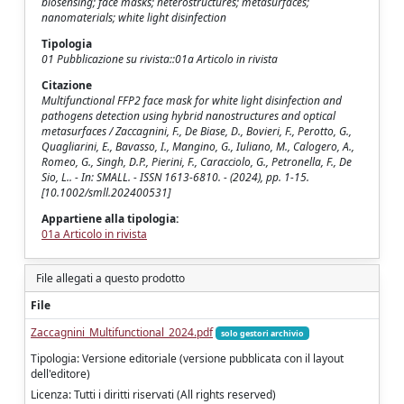
biosensing; face masks; heterostructures; metasurfaces;
nanomaterials; white light disinfection
Tipologia
01 Pubblicazione su rivista::01a Articolo in rivista
Citazione
Multifunctional FFP2 face mask for white light disinfection and
pathogens detection using hybrid nanostructures and optical
metasurfaces / Zaccagnini, F., De Biase, D., Bovieri, F., Perotto, G.,
Quagliarini, E., Bavasso, I., Mangino, G., Iuliano, M., Calogero, A.,
Romeo, G., Singh, D.P., Pierini, F., Caracciolo, G., Petronella, F., De
Sio, L.. - In: SMALL. - ISSN 1613-6810. - (2024), pp. 1-15.
[10.1002/smll.202400531]
Appartiene alla tipologia:
01a Articolo in rivista
File allegati a questo prodotto
File
Zaccagnini_Multifunctional_2024.pdf
solo gestori archivio
Tipologia: Versione editoriale (versione pubblicata con il layout
dell'editore)
Licenza: Tutti i diritti riservati (All rights reserved)