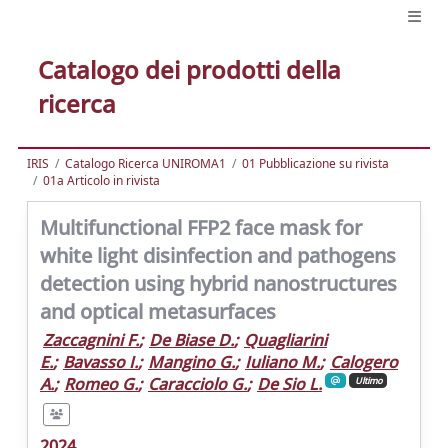
Catalogo dei prodotti della
ricerca
IRIS
Catalogo Ricerca UNIROMA1
01 Pubblicazione su rivista
01a Articolo in rivista
Multifunctional FFP2 face mask for
white light disinfection and pathogens
detection using hybrid nanostructures
and optical metasurfaces
Zaccagnini F.
;
De Biase D.
;
Quagliarini
E.
;
Bavasso I.
;
Mangino G.
;
Iuliano M.
;
Calogero
A.
;
Romeo G.
;
Caracciolo G.
;
De Sio L.
Ultimo
2024