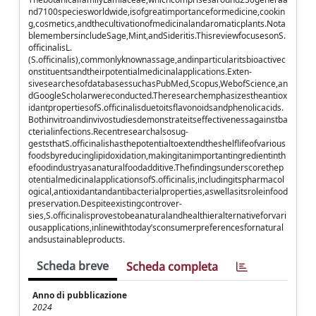
nd7100speciesworldwide,isofgreatimportanceformedicine,cookin
g,cosmetics,andthecultivationofmedicinalandaromaticplants.Nota
blemembersincludeSage,Mint,andSideritis.ThisreviewfocusesonS.
officinalisL.
(S.officinalis),commonlyknownassage,andinparticularitsbioactivec
onstituentsandtheirpotentialmedicinalapplications.Exten-
sivesearchesofdatabasessuchasPubMed,Scopus,WebofScience,an
dGoogleScholarwereconducted.Theresearchemphasizestheantiox
idantpropertiesofS.officinalisduetoitsflavonoidsandphenolicacids.
Bothinvitroandinvivostudiesdemonstrateitseffectivenessagainstba
cterialinfections.Recentresearchalsosug-
geststhatS.officinalishasthepotentialtoextendtheshelflifeofvarious
foodsbyreducinglipidoxidation,makingitanimportantingredientinth
efoodindustryasanaturalfoodadditive.Thefindingsunderscorethep
otentialmedicinalapplicationsofS.officinalis,includingitspharmacol
ogical,antioxidantandantibacterialproperties,aswellasitsroleinfood
preservation.Despiteexistingcontrover-
sies,S.officinalisprovestobeanaturalandhealthieralternativeforvari
ousapplications,inlinewithtoday’sconsumerpreferencesfornatural
andsustainableproducts.
Scheda breve
Scheda completa
Anno di pubblicazione
2024