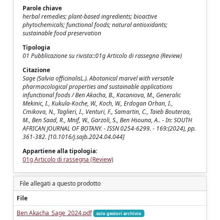
Parole chiave
herbal remedies; plant-based ingredients; bioactive
phytochemicals; functional foods; natural antioxidants;
sustainable food preservation
Tipologia
01 Pubblicazione su rivista::01g Articolo di rassegna (Review)
Citazione
Sage (Salvia officinalisL.). Abotanical marvel with versatile
pharmacological properties and sustainable applications
infunctional foods / Ben Akacha, B., Kacaniova, M., Generalic
Mekinic, I., Kukula-Koche, W., Koch, W., Erdogan Orhan, I.,
Cmikova, N., Taglieri, I., Venturi, F., Samartin, C., Taieb Bouteraa,
M., Ben Saad, R., Mnif, W., Garzoli, S., Ben Hsouna, A.. - In: SOUTH
AFRICAN JOURNAL OF BOTANY. - ISSN 0254-6299. - 169:(2024), pp.
361-382. [10.1016/j.sajb.2024.04.044]
Appartiene alla tipologia:
01g Articolo di rassegna (Review)
File allegati a questo prodotto
File
Ben Akacha_Sage_2024.pdf
solo gestori archivio