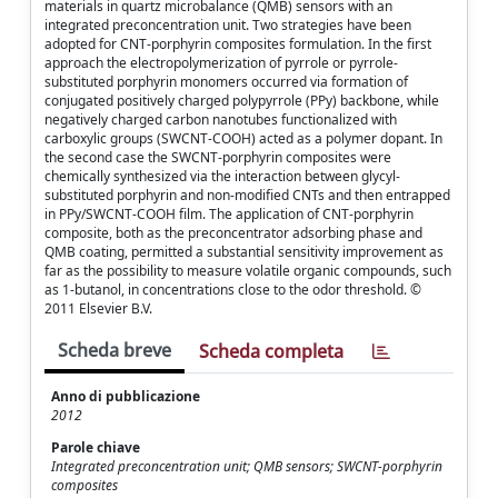
materials in quartz microbalance (QMB) sensors with an
integrated preconcentration unit. Two strategies have been
adopted for CNT-porphyrin composites formulation. In the first
approach the electropolymerization of pyrrole or pyrrole-
substituted porphyrin monomers occurred via formation of
conjugated positively charged polypyrrole (PPy) backbone, while
negatively charged carbon nanotubes functionalized with
carboxylic groups (SWCNT-COOH) acted as a polymer dopant. In
the second case the SWCNT-porphyrin composites were
chemically synthesized via the interaction between glycyl-
substituted porphyrin and non-modified CNTs and then entrapped
in PPy/SWCNT-COOH film. The application of CNT-porphyrin
composite, both as the preconcentrator adsorbing phase and
QMB coating, permitted a substantial sensitivity improvement as
far as the possibility to measure volatile organic compounds, such
as 1-butanol, in concentrations close to the odor threshold. ©
2011 Elsevier B.V.
Scheda breve
Scheda completa
Anno di pubblicazione
2012
Parole chiave
Integrated preconcentration unit; QMB sensors; SWCNT-porphyrin
composites