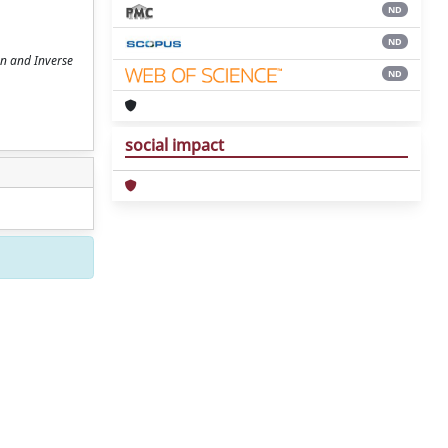
ND
ND
gn and Inverse
ND
social impact