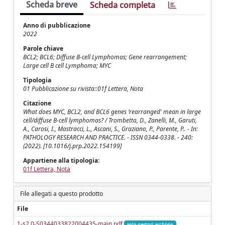
Scheda breve
Scheda completa
Anno di pubblicazione
2022
Parole chiave
BCL2; BCL6; Diffuse B-cell Lymphomas; Gene rearrangement;
Large cell B cell Lymphoma; MYC
Tipologia
01 Pubblicazione su rivista::01f Lettera, Nota
Citazione
What does MYC, BCL2, and BCL6 genes ‘rearranged' mean in large
cell/diffuse B-cell lymphomas? / Trombetta, D., Zanelli, M., Garuti,
A., Carosi, I., Mastracci, L., Ascani, S., Graziano, P., Parente, P.. - In:
PATHOLOGY RESEARCH AND PRACTICE. - ISSN 0344-0338. - 240:
(2022). [10.1016/j.prp.2022.154199]
Appartiene alla tipologia:
01f Lettera, Nota
File allegati a questo prodotto
File
1-s2.0-S0344033822004435-main.pdf
solo gestori archivio