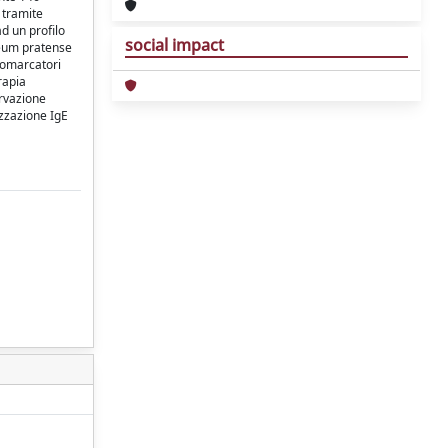
 tramite
d un profilo
social impact
hleum pratense
biomarcatori
rapia
ervazione
izzazione IgE