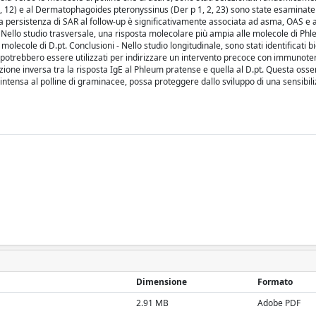
7, 11, 12) e al Dermatophagoides pteronyssinus (Der p 1, 2, 23) sono state esaminate
la persistenza di SAR al follow-up è significativamente associata ad asma, OAS e a
. Nello studio trasversale, una risposta molecolare più ampia alle molecole di P
le molecole di D.pt. Conclusioni - Nello studio longitudinale, sono stati identificati 
e potrebbero essere utilizzati per indirizzare un intervento precoce con immunote
azione inversa tra la risposta IgE al Phleum pratense e quella al D.pt. Questa oss
 intensa al polline di graminacee, possa proteggere dallo sviluppo di una sensibil
Dimensione
Formato
2.91 MB
Adobe PDF