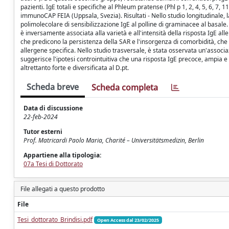
pazienti. IgE totali e specifiche al Phleum pratense (Phl p 1, 2, 4, 5, 6, 
immunoCAP FEIA (Uppsala, Svezia). Risultati - Nello studio longitudinale, 
polimolecolare di sensibilizzazione IgE al polline di graminacee al basale
è inversamente associata alla varietà e all'intensità della risposta IgE al
che predicono la persistenza della SAR e l'insorgenza di comorbidità, ch
allergene specifica. Nello studio trasversale, è stata osservata un'associ
suggerisce l'ipotesi controintuitiva che una risposta IgE precoce, ampia e
altrettanto forte e diversificata al D.pt.
Scheda breve
Scheda completa
Data di discussione
22-feb-2024
Tutor esterni
Prof. Matricardi Paolo Maria, Charité – Universitätsmedizin, Berlin
Appartiene alla tipologia:
07a Tesi di Dottorato
File allegati a questo prodotto
File
Tesi_dottorato_Brindisi.pdf
Open Access dal 23/02/2025