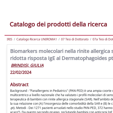
Catalogo dei prodotti della ricerca
IRIS
Catalogo Ricerca UNIROMA1
07 Tesi di Dottorato
07a Tesi di Do
Biomarkers molecolari nella rinite allergica s
ridotta risposta IgE al Dermatophagoides p
BRINDISI, GIULIA
22/02/2024
Abstract
Background - “Panallergens in Pediatrics" (PAN-PED) è una ampia coorte di 
multicentrico a livello nazionale che ha valutato i profili molecolari di s
terapeutica di bambini con rinite allergica stagionale (SAR). Nell'ambito 
la sua relazione con (A) l'insorgenza delle comorbidità della SAR e (B) l
.pt). Metodi - Dei 1271 pazienti arruolati nello studio PAN-PED, 372 hanno p
acaro”). Da questo secondo gruppo, reclutando bambini con anticorpi IgE 