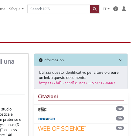
ome
Sfoglia
IT
di una
Informazioni
Utilizza questo identificativo per citare o creare
un link a questo documento:
https://hdl.handle.net/11573/1706607
Citazioni
o studio
ND
ostica e
ND
um pratense e
nyssinnus (D
ND
“pollini vs
ente 146