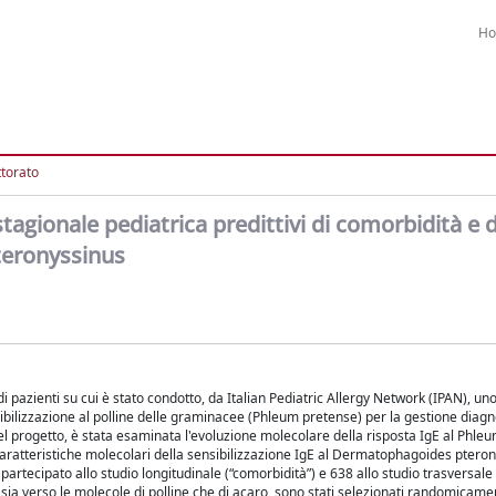
H
ttorato
tagionale pediatrica predittivi di comorbidità e 
teronyssinus
pazienti su cui è stato condotto, da Italian Pediatric Allergy Network (IPAN), un
ensibilizzazione al polline delle graminacee (Phleum pretense) per la gestione diagn
del progetto, è stata esaminata l'evoluzione molecolare della risposta IgE al Phle
e caratteristiche molecolari della sensibilizzazione IgE al Dermatophagoides ptero
artecipato allo studio longitudinale (“comorbidità”) e 638 allo studio trasversale (
sia verso le molecole di polline che di acaro, sono stati selezionati randomicam