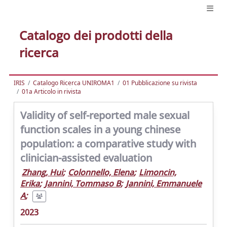
Catalogo dei prodotti della
ricerca
IRIS
Catalogo Ricerca UNIROMA1
01 Pubblicazione su rivista
01a Articolo in rivista
Validity of self-reported male sexual
function scales in a young chinese
population: a comparative study with
clinician-assisted evaluation
Zhang, Hui
;
Colonnello, Elena
;
Limoncin,
Erika
;
Jannini, Tommaso B
;
Jannini, Emmanuele
A
;
2023