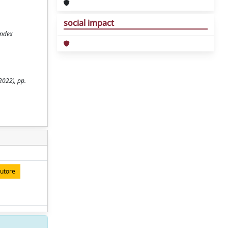
social impact
index
2022), pp.
autore