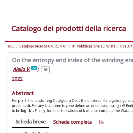
Catalogo dei prodotti della ricerca
IRIS
Catalogo Ricerca UNIROMA1
01 Pubblicazione su rivista
01a Arti
On the entropy and index of the winding e
Aiello V.
;
2022
Abstract
For p ≥ 2, the p-adic ring C∗-algebra Qp is the universal C∗-algebra gene
presented). For any k coprime to p we define an endomorphism χk ∈ End(Q
to be log |k|. Finally, for selected values of k we also compute the Watata
Scheda breve
Scheda completa