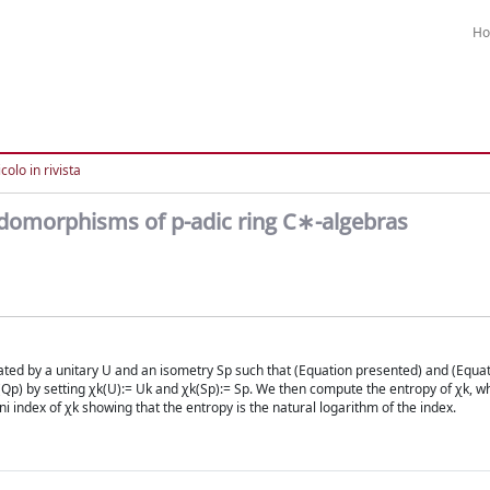
H
colo in rivista
ndomorphisms of p-adic ring C∗-algebras
rated by a unitary U and an isometry Sp such that (Equation presented) and (Equa
p) by setting χk(U):= Uk and χk(Sp):= Sp. We then compute the entropy of χk, wh
ni index of χk showing that the entropy is the natural logarithm of the index.