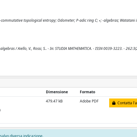
ommutative topological entropy; Odometer; P-adic ring C; ∗; -algebras; Watatani 
gebras / Aiello, V., Rossi, S.. - In: STUDIA MATHEMATICA. - ISSN 0039-3223. - 262:3(
Dimensione
Formato
479.47 kB
Adobe PDF
Contatta l'
)
, salvo diversa indicazione.