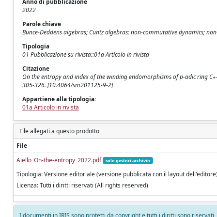
Anno di pubblicazione
2022
Parole chiave
Bunce-Deddens algebras; Cuntz algebras; non-commutative dynamics; non-c
Tipologia
01 Pubblicazione su rivista::01a Articolo in rivista
Citazione
On the entropy and index of the winding endomorphisms of p-adic ring C∗-al
305-326. [10.4064/sm201125-9-2]
Appartiene alla tipologia:
01a Articolo in rivista
File allegati a questo prodotto
File
Aiello_On-the-entropy_2022.pdf
solo gestori archivio
Tipologia: Versione editoriale (versione pubblicata con il layout dell'editore
Licenza: Tutti i diritti riservati (All rights reserved)
I documenti in IRIS sono protetti da copyright e tutti i diritti sono riservati