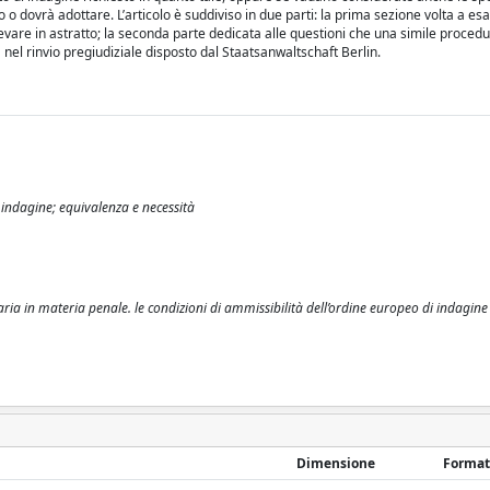
o o dovrà adottare. L’articolo è suddiviso in due parti: la prima sezione volta a es
levare in astratto; la seconda parte dedicata alle questioni che una simile proced
 nel rinvio pregiudiziale disposto dal Staatsanwaltschaft Berlin.
indagine; equivalenza e necessità
ia in materia penale. le condizioni di ammissibilità dell’ordine europeo di indagine / 
Dimensione
Format