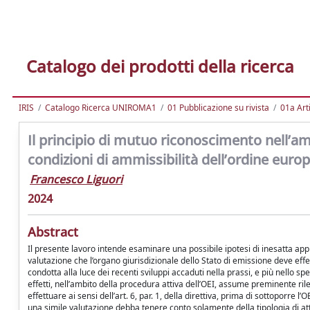
Catalogo dei prodotti della ricerca
IRIS
Catalogo Ricerca UNIROMA1
01 Pubblicazione su rivista
01a Arti
Il principio di mutuo riconoscimento nell’am
condizioni di ammissibilità dell’ordine euro
Francesco Liguori
2024
Abstract
Il presente lavoro intende esaminare una possibile ipotesi di inesatta applic
valutazione che l’organo giurisdizionale dello Stato di emissione deve effett
condotta alla luce dei recenti sviluppi accaduti nella prassi, e più nello s
effetti, nell’ambito della procedura attiva dell’OEI, assume preminente ril
effettuare ai sensi dell’art. 6, par. 1, della direttiva, prima di sottoporr
una simile valutazione debba tenere conto solamente della tipologia di at