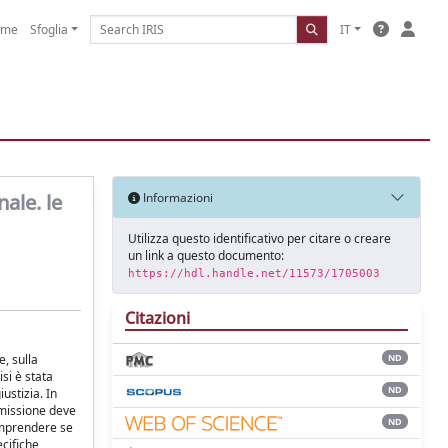
ome
Sfoglia
IT
ale. le
Informazioni
Utilizza questo identificativo per citare o creare
un link a questo documento:
https://hdl.handle.net/11573/1705003
Citazioni
e, sulla
ND
isi è stata
ND
ustizia. In
 emissione deve
ND
comprendere se
ecifiche