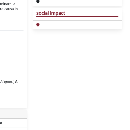
aminare la
ura causa in
social impact
Liguori, F.. -
o