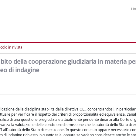
H
colo in rivista
bito della cooperazione giudiziaria in materia pen
peo di indagine
azione della disciplina stabilita dalla direttiva OEI, concentrandosi, in particolar
uare per verificare il rispetto dei criteri di proporzionalità ed equivalenza. L’anal
pecifico di una questione pregiudiziale attualmente pendente dinanzi alla Corte di gi
evanza la valutazione delle condizioni di emissione che le autorità dello Stato di
e l’OEI all’autorità dello Stato di esecuzione. In questo contesto appare necessario 
to di indagine richiesto in quanto tale, oppure se vadano considerate anche le sp