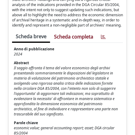
analysis of the indications provided in the DGA Circular 85/2004,
with the intent not only to suggest updating such indications, but
above all to highlight the need to address the economic dimension
of archival heritage in a systematic and in-depth way, in order to
identify and represent a non-negligible part of archives' meaning.
Scheda breve
Scheda completa
Anno di pubblicazione
2024
Abstract
Il saggio affronta il tema del valore economico degli archivi
presentando sommariamente le disposizioni del legislatore in
materia di valutazione del patrimonio archivistico statale e
svolgendo una rigorosa analisi critica delle indicazioni fornite
nella circolare DGA 85/2004, con l'intento non solo di suggerire
l'opportunita' di aggiornare tali indicazioni, ma soprattutto di
evidenziare la necessita' di affrontare in maniera sistematica e
approfondita la dimensione economica del patrimonio
archivistico, al fine di individuare e rappresentare una parte non
trascurabile del suo significato.
Parole chiave
economic value; general accounting report; asset; DGA circular
85/2004