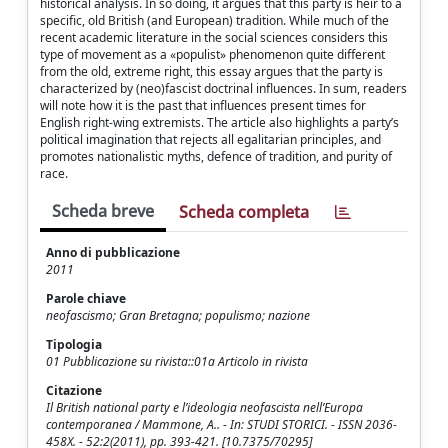
historical analysis. In so doing, it argues that this party is heir to a
specific, old British (and European) tradition. While much of the
recent academic literature in the social sciences considers this
type of movement as a «populist» phenomenon quite different
from the old, extreme right, this essay argues that the party is
characterized by (neo)fascist doctrinal influences. In sum, readers
will note how it is the past that influences present times for
English right-wing extremists. The article also highlights a party’s
political imagination that rejects all egalitarian principles, and
promotes nationalistic myths, defence of tradition, and purity of
race.
Scheda breve
Scheda completa
Anno di pubblicazione
2011
Parole chiave
neofascismo; Gran Bretagna; populismo; nazione
Tipologia
01 Pubblicazione su rivista::01a Articolo in rivista
Citazione
Il British national party e l’ideologia neofascista nell’Europa
contemporanea / Mammone, A.. - In: STUDI STORICI. - ISSN 2036-
458X. - 52:2(2011), pp. 393-421. [10.7375/70295]