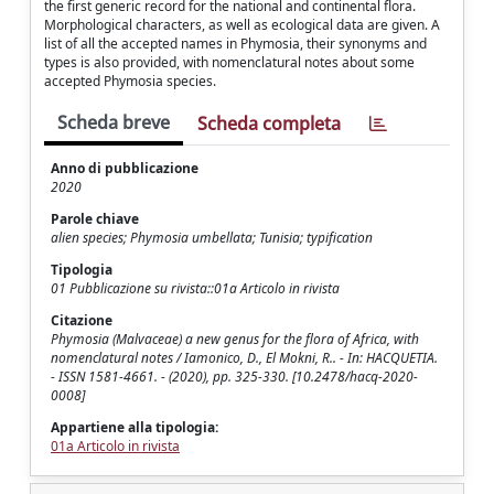
the first generic record for the national and continental flora.
Morphological characters, as well as ecological data are given. A
list of all the accepted names in Phymosia, their synonyms and
types is also provided, with nomenclatural notes about some
accepted Phymosia species.
Scheda breve
Scheda completa
Anno di pubblicazione
2020
Parole chiave
alien species; Phymosia umbellata; Tunisia; typification
Tipologia
01 Pubblicazione su rivista::01a Articolo in rivista
Citazione
Phymosia (Malvaceae) a new genus for the flora of Africa, with
nomenclatural notes / Iamonico, D., El Mokni, R.. - In: HACQUETIA.
- ISSN 1581-4661. - (2020), pp. 325-330. [10.2478/hacq-2020-
0008]
Appartiene alla tipologia:
01a Articolo in rivista