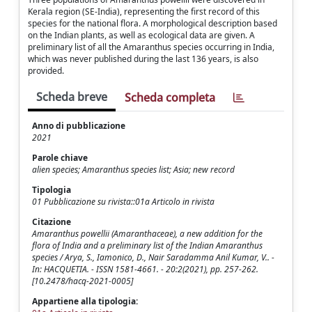
Kerala region (SE-India), representing the first record of this
species for the national flora. A morphological description based
on the Indian plants, as well as ecological data are given. A
preliminary list of all the Amaranthus species occurring in India,
which was never published during the last 136 years, is also
provided.
Scheda breve
Scheda completa
Anno di pubblicazione
2021
Parole chiave
alien species; Amaranthus species list; Asia; new record
Tipologia
01 Pubblicazione su rivista::01a Articolo in rivista
Citazione
Amaranthus powellii (Amaranthaceae), a new addition for the
flora of India and a preliminary list of the Indian Amaranthus
species / Arya, S., Iamonico, D., Nair Saradamma Anil Kumar, V.. -
In: HACQUETIA. - ISSN 1581-4661. - 20:2(2021), pp. 257-262.
[10.2478/hacq-2021-0005]
Appartiene alla tipologia: