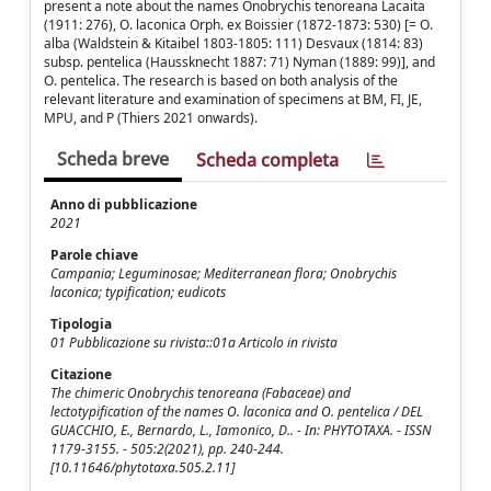
present a note about the names Onobrychis tenoreana Lacaita
(1911: 276), O. laconica Orph. ex Boissier (1872-1873: 530) [= O.
alba (Waldstein & Kitaibel 1803-1805: 111) Desvaux (1814: 83)
subsp. pentelica (Haussknecht 1887: 71) Nyman (1889: 99)], and
O. pentelica. The research is based on both analysis of the
relevant literature and examination of specimens at BM, FI, JE,
MPU, and P (Thiers 2021 onwards).
Scheda breve
Scheda completa
Anno di pubblicazione
2021
Parole chiave
Campania; Leguminosae; Mediterranean flora; Onobrychis
laconica; typification; eudicots
Tipologia
01 Pubblicazione su rivista::01a Articolo in rivista
Citazione
The chimeric Onobrychis tenoreana (Fabaceae) and
lectotypification of the names O. laconica and O. pentelica / DEL
GUACCHIO, E., Bernardo, L., Iamonico, D.. - In: PHYTOTAXA. - ISSN
1179-3155. - 505:2(2021), pp. 240-244.
[10.11646/phytotaxa.505.2.11]