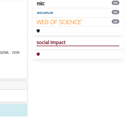
ND
ND
ND
social impact
IGENA. - ISSN