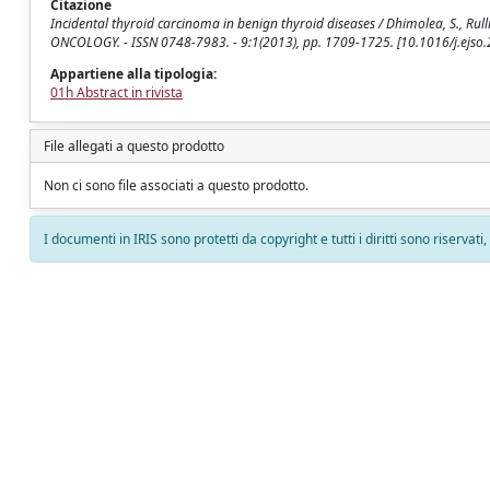
Citazione
Incidental thyroid carcinoma in benign thyroid diseases / Dhimolea, S., Rulli,
ONCOLOGY. - ISSN 0748-7983. - 9:1(2013), pp. 1709-1725. [10.1016/j.ejso
Appartiene alla tipologia:
01h Abstract in rivista
File allegati a questo prodotto
Non ci sono file associati a questo prodotto.
I documenti in IRIS sono protetti da copyright e tutti i diritti sono riservati