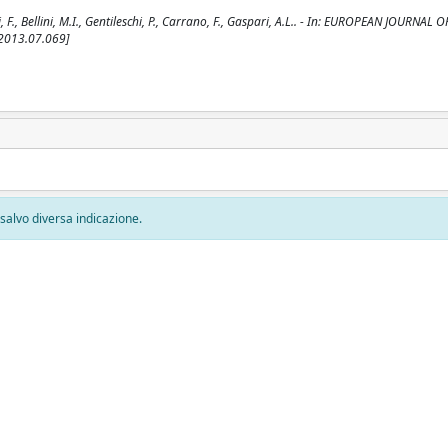
 F., Bellini, M.I., Gentileschi, P., Carrano, F., Gaspari, A.L.. - In: EUROPEAN JOURNAL
.2013.07.069]
, salvo diversa indicazione.