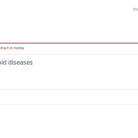
H
ract in rivista
oid diseases