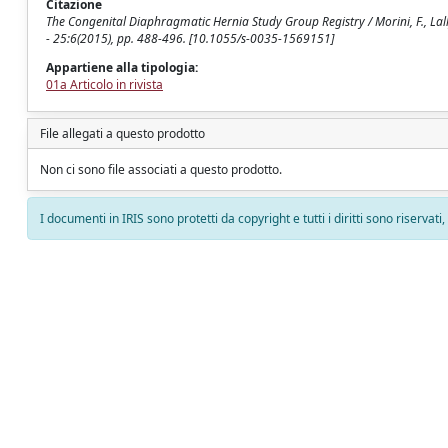
Citazione
The Congenital Diaphragmatic Hernia Study Group Registry / Morini, F., Lal
- 25:6(2015), pp. 488-496. [10.1055/s-0035-1569151]
Appartiene alla tipologia:
01a Articolo in rivista
File allegati a questo prodotto
Non ci sono file associati a questo prodotto.
I documenti in IRIS sono protetti da copyright e tutti i diritti sono riservati