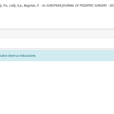
ly, P.a., Lally, K.p., Bagolan, P.. - In: EUROPEAN JOURNAL OF PEDIATRIC SURGERY. - I
, salvo diversa indicazione.