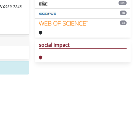
ND
SSN 0939-7248.
28
23
social impact