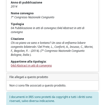
Anno di pubblicazione
2014
Nome convegno
7° Congresso Nazionale Congiunto
Tipologia
04 Pubblicazione in atti di convegno::04d Abstract in atti di
convegno
Citazione
Chi va piano va sano e lontano? Un caso di enfisema lobare
congenito bilaterale / Del Prete, L., Conforti, A., Incusso, C., Morini,
F., Bagolan, P.. - (2014). (7° Congresso Nazionale Congiunto
Bologna, Italia ).
Appartiene alla tipologia:
04d Abstract in atti di convegno
File allegati a questo prodotto
Non ci sono file associati a questo prodotto.
I documenti in IRIS sono protetti da copyright e tutti i diritti sono
riservati, salvo diversa indicazione.