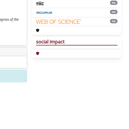
ND
ND
ngress of the
ND
social impact