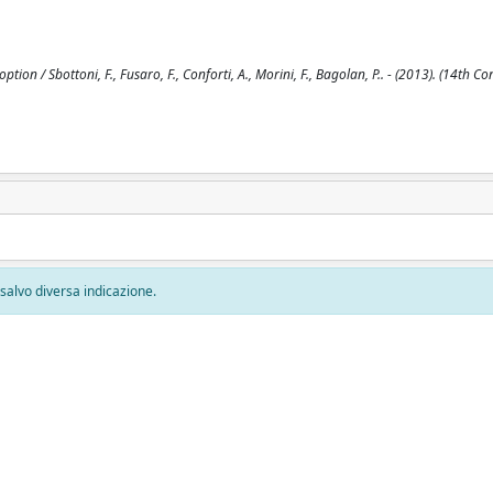
on / Sbottoni, F., Fusaro, F., Conforti, A., Morini, F., Bagolan, P.. - (2013). (14th Co
, salvo diversa indicazione.