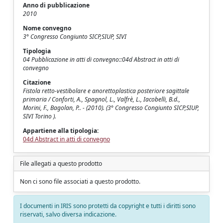
Anno di pubblicazione
2010
Nome convegno
3° Congresso Congiunto SICP,SIUP, SIVI
Tipologia
04 Pubblicazione in atti di convegno::04d Abstract in atti di
convegno
Citazione
Fistola retto-vestibolare e anorettoplastica posteriore sagittale
primaria / Conforti, A., Spagnol, L., Valfrè, L., Iacobelli, B.d.,
Morini, F., Bagolan, P.. - (2010). (3° Congresso Congiunto SICP,SIUP,
SIVI Torino ).
Appartiene alla tipologia:
04d Abstract in atti di convegno
File allegati a questo prodotto
Non ci sono file associati a questo prodotto.
I documenti in IRIS sono protetti da copyright e tutti i diritti sono
riservati, salvo diversa indicazione.