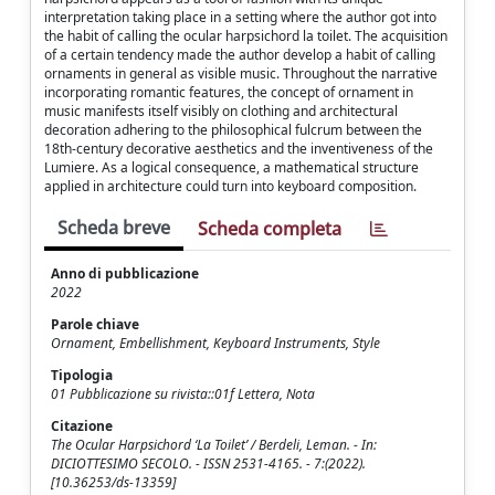
interpretation taking place in a setting where the author got into
the habit of calling the ocular harpsichord la toilet. The acquisition
of a certain tendency made the author develop a habit of calling
ornaments in general as visible music. Throughout the narrative
incorporating romantic features, the concept of ornament in
music manifests itself visibly on clothing and architectural
decoration adhering to the philosophical fulcrum between the
18th-century decorative aesthetics and the inventiveness of the
Lumiere. As a logical consequence, a mathematical structure
applied in architecture could turn into keyboard composition.
Scheda breve
Scheda completa
Anno di pubblicazione
2022
Parole chiave
Ornament, Embellishment, Keyboard Instruments, Style
Tipologia
01 Pubblicazione su rivista::01f Lettera, Nota
Citazione
The Ocular Harpsichord ‘La Toilet’ / Berdeli, Leman. - In:
DICIOTTESIMO SECOLO. - ISSN 2531-4165. - 7:(2022).
[10.36253/ds-13359]