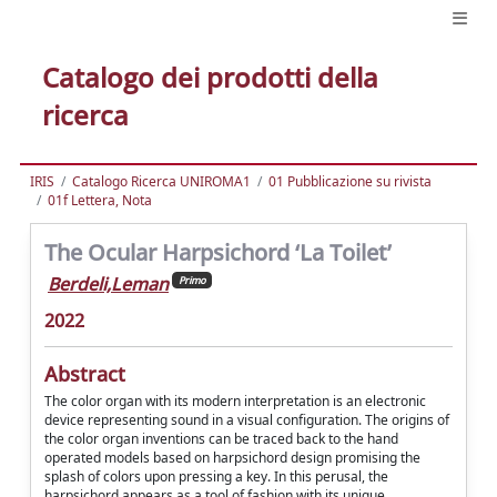
Catalogo dei prodotti della
ricerca
IRIS
Catalogo Ricerca UNIROMA1
01 Pubblicazione su rivista
01f Lettera, Nota
The Ocular Harpsichord ‘La Toilet’
Berdeli,Leman
Primo
2022
Abstract
The color organ with its modern interpretation is an electronic
device representing sound in a visual configuration. The origins of
the color organ inventions can be traced back to the hand
operated models based on harpsichord design promising the
splash of colors upon pressing a key. In this perusal, the
harpsichord appears as a tool of fashion with its unique