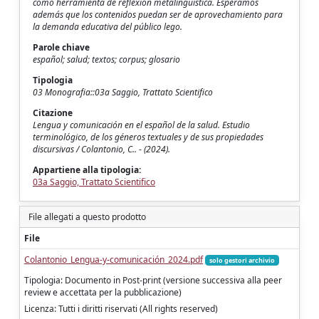
como herramienta de reflexión metalingüística. Esperamos
además que los contenidos puedan ser de aprovechamiento para
la demanda educativa del público lego.
Parole chiave
español; salud; textos; corpus; glosario
Tipologia
03 Monografia::03a Saggio, Trattato Scientifico
Citazione
Lengua y comunicación en el español de la salud. Estudio
terminológico, de los géneros textuales y de sus propiedades
discursivas / Colantonio, C.. - (2024).
Appartiene alla tipologia:
03a Saggio, Trattato Scientifico
File allegati a questo prodotto
File
Colantonio_Lengua-y-comunicación_2024.pdf
solo gestori archivio
Tipologia: Documento in Post-print (versione successiva alla peer
review e accettata per la pubblicazione)
Licenza: Tutti i diritti riservati (All rights reserved)