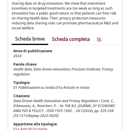
sharing data on drug innovation. We show that investment
incentives in targeted treatments are too weak as long as such
innovation has a public good nature so that patients can free ride
on sharing health data. Then, privacy protection measures
reducing data sharing risks can promote pharmaceutical R&D and
social welfare
Scheda breve
Scheda completa
Anno di pubblicazione
2024
Parole chiave
Health data; Data-driven innovation; Precision medicine; Privacy
regulation
Tipologia
01 Pubblicazione su rivista::01a Articolo in rivista
Citazione
Data-Driven Health Innovation and Privacy Regulation / Conti, C.,
D'Annunzio, A., Reverberi, P.. - In: THE B.E. JOURNAL OF ECONOMIC
ANALYSIS & POLICY. - ISSN 1935-1682. - 24:1(2024), pp. 329-338.
[10.1515/bejeap-2023-0020]
Appartiene alla tipologia:
01a Articolo in rivista