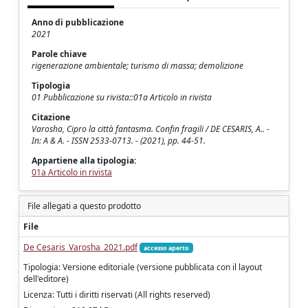
Anno di pubblicazione
2021
Parole chiave
rigenerazione ambientale; turismo di massa; demolizione
Tipologia
01 Pubblicazione su rivista::01a Articolo in rivista
Citazione
Varosha, Cipro la città fantasma. Confin fragili / DE CESARIS, A.. -
In: A & A. - ISSN 2533-0713. - (2021), pp. 44-51.
Appartiene alla tipologia:
01a Articolo in rivista
File allegati a questo prodotto
File
De Cesaris_Varosha_2021.pdf
accesso aperto
Tipologia: Versione editoriale (versione pubblicata con il layout
dell'editore)
Licenza: Tutti i diritti riservati (All rights reserved)