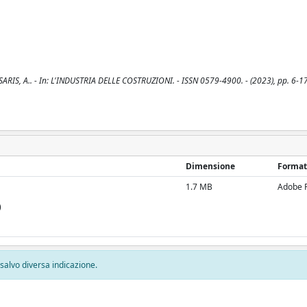
CESARIS, A.. - In: L'INDUSTRIA DELLE COSTRUZIONI. - ISSN 0579-4900. - (2023), pp. 6-17
Dimensione
Format
1.7 MB
Adobe 
)
, salvo diversa indicazione.