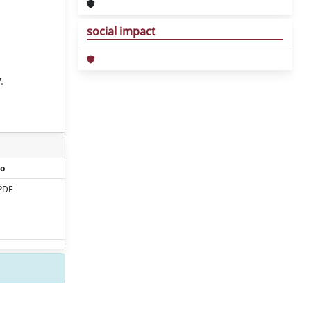
social impact
.
o
PDF