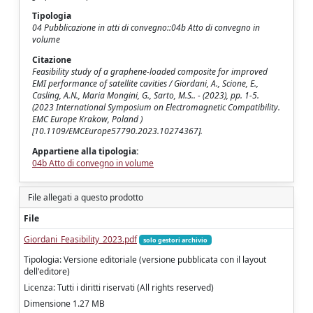
Tipologia
04 Pubblicazione in atti di convegno::04b Atto di convegno in
volume
Citazione
Feasibility study of a graphene-loaded composite for improved
EMI performance of satellite cavities / Giordani, A., Scione, E.,
Casling, A.N., Maria Mongini, G., Sarto, M.S.. - (2023), pp. 1-5.
(2023 International Symposium on Electromagnetic Compatibility.
EMC Europe Krakow, Poland )
[10.1109/EMCEurope57790.2023.10274367].
Appartiene alla tipologia:
04b Atto di convegno in volume
File allegati a questo prodotto
File
Giordani_Feasibility_2023.pdf
solo gestori archivio
Tipologia: Versione editoriale (versione pubblicata con il layout
dell'editore)
Licenza: Tutti i diritti riservati (All rights reserved)
Dimensione 1.27 MB