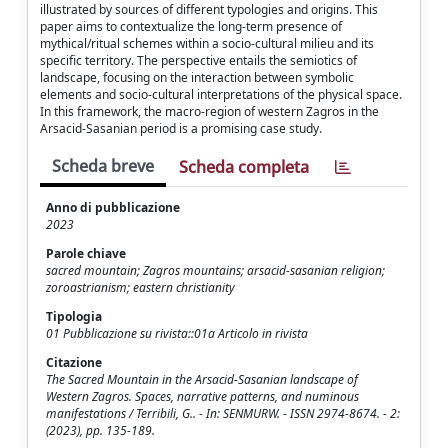
illustrated by sources of different typologies and origins. This
paper aims to contextualize the long-term presence of
mythical/ritual schemes within a socio-cultural milieu and its
specific territory. The perspective entails the semiotics of
landscape, focusing on the interaction between symbolic
elements and socio-cultural interpretations of the physical space.
In this framework, the macro-region of western Zagros in the
Arsacid-Sasanian period is a promising case study.
Scheda breve
Scheda completa
Anno di pubblicazione
2023
Parole chiave
sacred mountain; Zagros mountains; arsacid-sasanian religion;
zoroastrianism; eastern christianity
Tipologia
01 Pubblicazione su rivista::01a Articolo in rivista
Citazione
The Sacred Mountain in the Arsacid-Sasanian landscape of
Western Zagros. Spaces, narrative patterns, and numinous
manifestations / Terribili, G.. - In: SENMURW. - ISSN 2974-8674. - 2:
(2023), pp. 135-189.