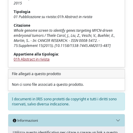
2015
Tipologia
01 Pubblicazione su rivista::01h Abstract in rivista
Citazione
Whole genome screen to identify genes targeting MYCN-driven
embryonal tumors / Thiele Carol, J., Liu, Z., Veschi, V., Buehler, E.,
Martin, S.. - In: CANCER RESEARCH. - ISSN 0008-5472. -
75:Supplement 15(2015). [10.1158/1538-7445.AM2015-487]
Appartiene alla tipologia:
01h Abstract in rivista
File allegati a questo prodotto
Non ci sono file associati a questo prodotto.
I documenti in IRIS sono protetti da copyright e tutti i diritti sono
riservati, salvo diversa indicazione.
Informazioni
Utilizza questo identificativo per citare o creare un link a questo