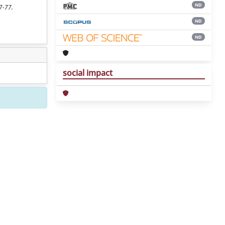
ND
7-77.
ND
ND
social impact