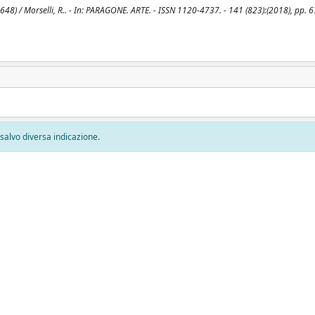
48) / Morselli, R.. - In: PARAGONE. ARTE. - ISSN 1120-4737. - 141 (823):(2018), pp. 6
, salvo diversa indicazione.