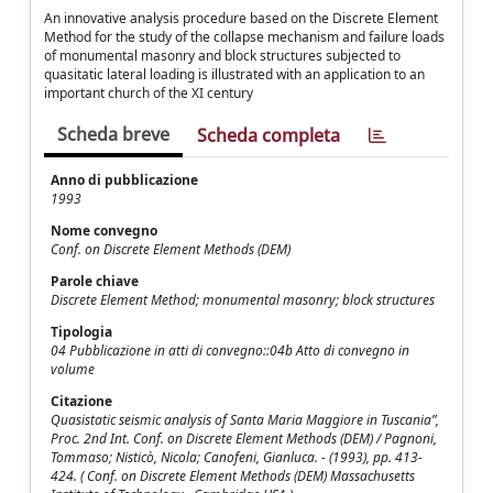
An innovative analysis procedure based on the Discrete Element
Method for the study of the collapse mechanism and failure loads
of monumental masonry and block structures subjected to
quasitatic lateral loading is illustrated with an application to an
important church of the XI century
Scheda breve
Scheda completa
Anno di pubblicazione
1993
Nome convegno
Conf. on Discrete Element Methods (DEM)
Parole chiave
Discrete Element Method; monumental masonry; block structures
Tipologia
04 Pubblicazione in atti di convegno::04b Atto di convegno in
volume
Citazione
Quasistatic seismic analysis of Santa Maria Maggiore in Tuscania”,
Proc. 2nd Int. Conf. on Discrete Element Methods (DEM) / Pagnoni,
Tommaso; Nisticò, Nicola; Canofeni, Gianluca. - (1993), pp. 413-
424. ( Conf. on Discrete Element Methods (DEM) Massachusetts