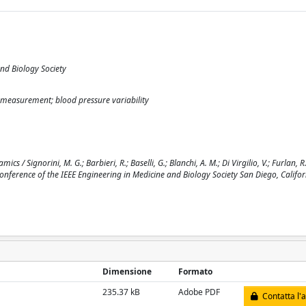
nd Biology Society
 measurement; blood pressure variability
 / Signorini, M. G.; Barbieri, R.; Baselli, G.; Blanchi, A. M.; Di Virgilio, V.; Furlan, R
l Conference of the IEEE Engineering in Medicine and Biology Society San Diego, Califor
Dimensione
Formato
235.37 kB
Adobe PDF
Contatta l'