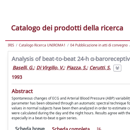
Catalogo dei prodotti della ricerca
IRIS
Catalogo Ricerca UNIROMA1
04 Pubblicazione in atti di convegno
Analysis of beat-to-beat 24-h α-baroreceptiv
Baselli, G.
;
Di Virgilio, V.
;
Piazza, S.
;
Cerutti, S.
1993
Abstract
Spontaneous changes of ECG and Arterial Blood Pressure (ABP) variability 
parameter has been obtained through an automatic spectral technique for
values in normal subjects have been then analyzed in order to estimate c
were calculated during the day and the night hours. Results agree with the
especially in a beat-to-beat α gain series.
Scheda breve
Scheda completa