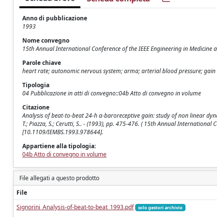
Anno di pubblicazione
1993
Nome convegno
15th Annual International Conference of the IEEE Engineering in Medicine a
Parole chiave
heart rate; autonomic nervous system; arma; arterial blood pressure; gain
Tipologia
04 Pubblicazione in atti di convegno::04b Atto di convegno in volume
Citazione
Analysis of beat-to-beat 24-h α-baroreceptive gain: study of non linear dynamics
T.; Piazza, S.; Cerutti, S.. - (1993), pp. 475-476. ( 15th Annual Internationa
[10.1109/IEMBS.1993.978644].
Appartiene alla tipologia:
04b Atto di convegno in volume
File allegati a questo prodotto
File
Signorini_Analysis-of-beat-to-beat_1993.pdf
solo gestori archivio