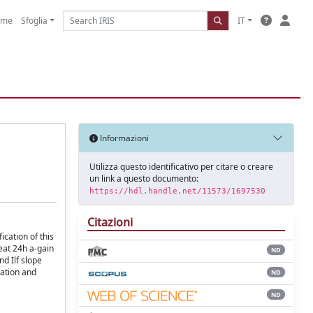
ome
Sfoglia
IT
Informazioni
Utilizza questo identificativo per citare o creare
un link a questo documento:
https://hdl.handle.net/11573/1697530
Citazioni
cation of this
eat 24h a-gain
ND
d Ilf slope
lation and
ND
ND