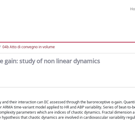
H
04b Atto di convegno in volume
e gain: study of non linear dynamics
and their interaction can IIC assessed through the baroreceptive α-gain. Quantifi
 ARMA time-variant model applied to HR and ABP variability. Series of beat-to-b
omplexity parameters which are indices of chaotic dynamics. Fractal dimension an
 hypothesis that chaotic dynamics are involved in cardiovascular variability regu