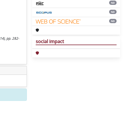
ND
ND
ND
14), pp. 282-
social impact