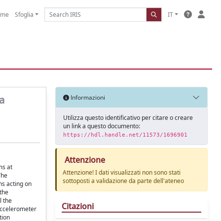
ome
Sfoglia
IT
a
Informazioni
Utilizza questo identificativo per citare o creare
un link a questo documento:
https://hdl.handle.net/11573/1696901
Attenzione
ms at
Attenzione! I dati visualizzati non sono stati
The
sottoposti a validazione da parte dell'ateneo
s acting on
the
l the
Citazioni
 accelerometer
tion