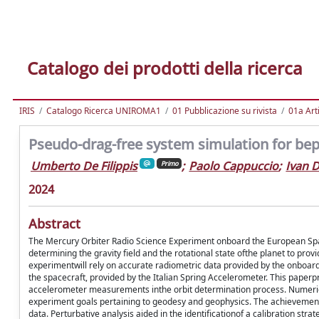
Catalogo dei prodotti della ricerca
IRIS
Catalogo Ricerca UNIROMA1
01 Pubblicazione su rivista
01a Arti
Pseudo-drag-free system simulation for be
Umberto De Filippis
;
Paolo Cappuccio
;
Ivan D
Primo
2024
Abstract
The Mercury Orbiter Radio Science Experiment onboard the European Sp
determining the gravity field and the rotational state ofthe planet to provid
experimentwill rely on accurate radiometric data provided by the onboa
the spacecraft, provided by the Italian Spring Accelerometer. This pape
accelerometer measurements inthe orbit determination process. Numerical si
experiment goals pertaining to geodesy and geophysics. The achievement o
data. Perturbative analysis aided in the identificationof a calibration st