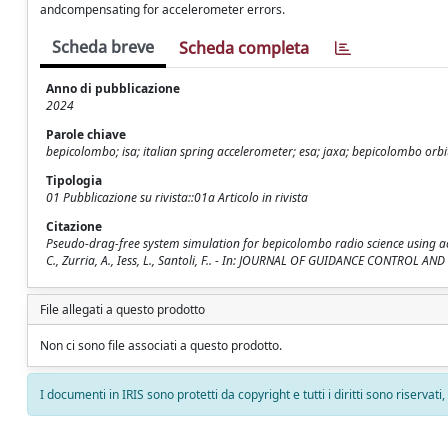
andcompensating for accelerometer errors.
Scheda breve
Scheda completa
Anno di pubblicazione
2024
Parole chiave
bepicolombo; isa; italian spring accelerometer; esa; jaxa; bepicolombo orbi
Tipologia
01 Pubblicazione su rivista::01a Articolo in rivista
Citazione
Pseudo-drag-free system simulation for bepicolombo radio science using accel
C., Zurria, A., Iess, L., Santoli, F.. - In: JOURNAL OF GUIDANCE CONTROL 
File allegati a questo prodotto
Non ci sono file associati a questo prodotto.
I documenti in IRIS sono protetti da copyright e tutti i diritti sono riservati