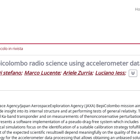
H
colo in rivista
picolombo radio science using accelerometer dat
i stefano
;
Marco Lucente
;
Ariele Zurria
;
Luciano Iess
;
ace Agency/Japan AerospaceExploration Agency (JAXA) BepiColombo mission ai
e insight into its internal structure and at performing tests of general relativity. 
rd Ka-band transponder and on measurements of thenonconservative perturbation
rpresents a software implementation of a pseudo-drag-free system which includes 
mulations focus on the identification of a suitable calibration strategy tofulfil
f the expected scientific resultswill depend meaningfully on the quality of the
rategy for the accelerometer data processing that allows obtaining an unbiased solu