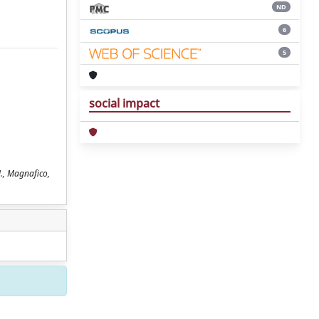
ND
6
5
social impact
M., Magnafico,