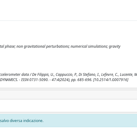
tal phase; non gravitational perturbations; numerical simulations; gravity
erometer data / De Filippis, U., Cappuccio, P., Di Stefano, I., Lefevre, C., Lucente, 
AND DYNAMICS. - ISSN 0731-5090. - 47:4(2024), pp. 685-696. [10.2514/1.G007916]
, salvo diversa indicazione.