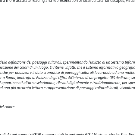
a more accurate reading and representation of local cultural landscapes, visual
 della definizione dei paesaggi culturali, sperimentando l’utilizzo di un Sistema Infor
zione dei colori di un luogo. Si ritiene, infatti, che il sistema informativo geografico
 anche per analizzare il dato cromatico di paesaggi culturali lavorando ad una multi
 a Roma, limitrofa al Palazzo degli Uffici. All’interno di un progetto GIS dedicato, sa
nici appartenenti all’area selezionata, rilevati digitalmente e tradizionalmente, per s
ad una più accurata lettura e rappresentazione di paesaggi culturali locali, visualizza
el colore
rali. Alcuni esempi all’EUR rappresentati in ambiente GIS / Martone, Maria; Fan, Tiant