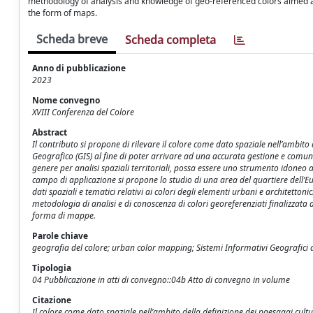
methodology of analysis and knowledge of geo-referenced colors aimed at 
the form of maps.
Scheda breve
Scheda completa
Anno di pubblicazione
2023
Nome convegno
XVIII Conferenza del Colore
Abstract
Il contributo si propone di rilevare il colore come dato spaziale nell’ambito
Geografico (GIS) al fine di poter arrivare ad una accurata gestione e comunica
genere per analisi spaziali territoriali, possa essere uno strumento idoneo
campo di applicazione si propone lo studio di una area del quartiere dell’Eur
dati spaziali e tematici relativi ai colori degli elementi urbani e architetto
metodologia di analisi e di conoscenza di colori georeferenziati finalizzata 
forma di mappe.
Parole chiave
geografia del colore; urban color mapping; Sistemi Informativi Geografici d
Tipologia
04 Pubblicazione in atti di convegno::04b Atto di convegno in volume
Citazione
Il colore come dato spaziale nell’ambito della definizione dei paesaggi cultu