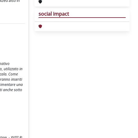
ized also in
social impact
mativo
, utilizzato in
scala. Come
ranno inseriti
perimentare una
ti anche sotto
ian. - XVIII B: