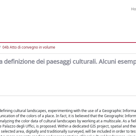
H
04b Atto di convegno in volume
a definizione dei paesaggi culturali. Alcuni esemp
f defining cultural landscapes, experimenting with the use of a Geographic Inform
cation of the colors of a place. In fact, it is believed that the Geographic Infor
analyzing the color data of cultural landscapes by working at a multiscale. As a fiel
he Palazzo degli Uffici, is proposed. Within a dedicated GIS project, spatial and th
elected area, digitally and traditionally surveyed, will be included in order to tes