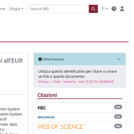
ome
Sfoglia
IT
i all’EUR
Informazioni
Utilizza questo identificativo per citare o creare
un link a questo documento:
https://hdl.handle.net/11573/1696543
Citazioni
ND
ation System
mation System,
ND
d of
ematic data
ND
t a