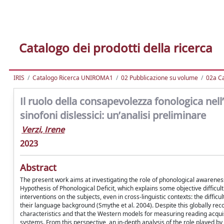
Catalogo dei prodotti della ricerca
IRIS
Catalogo Ricerca UNIROMA1
02 Pubblicazione su volume
02a Ca
Il ruolo della consapevolezza fonologica nell’
sinofoni dislessici: un’analisi preliminare
Verzi, Irene
2023
Abstract
The present work aims at investigating the role of phonological awareness
Hypothesis of Phonological Deficit, which explains some objective difficul
interventions on the subjects, even in cross-linguistic contexts: the diffi
their language background (Smythe et al. 2004). Despite this globally re
characteristics and that the Western models for measuring reading acquisi
systems. From this perspective, an in-depth analysis of the role played 