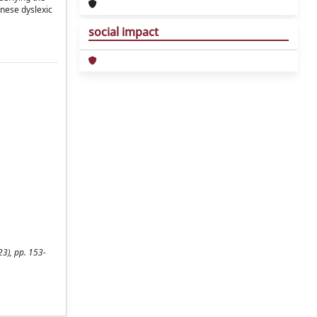
inese dyslexic
social impact
023), pp. 153-