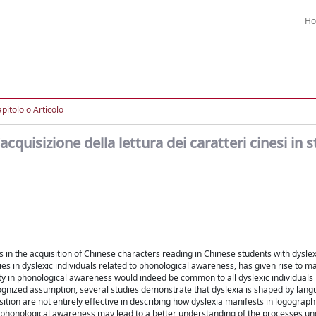
H
pitolo o Articolo
acquisizione della lettura dei caratteri cinesi in 
 in the acquisition of Chinese characters reading in Chinese students with dyslex
ties in dyslexic individuals related to phonological awareness, has given rise to m
culty in phonological awareness would indeed be common to all dyslexic individuals
cognized assumption, several studies demonstrate that dyslexia is shaped by lang
tion are not entirely effective in describing how dyslexia manifests in logographi
by phonological awareness may lead to a better understanding of the processes un