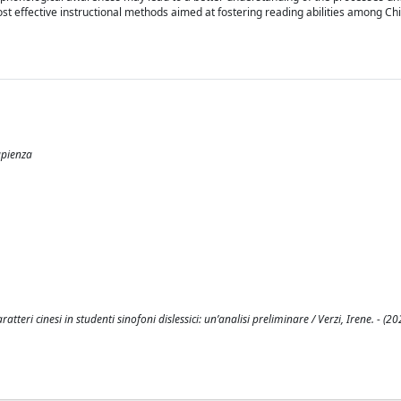
ost effective instructional methods aimed at fostering reading abilities among Ch
Sapienza
atteri cinesi in studenti sinofoni dislessici: un’analisi preliminare / Verzi, Irene. - (2