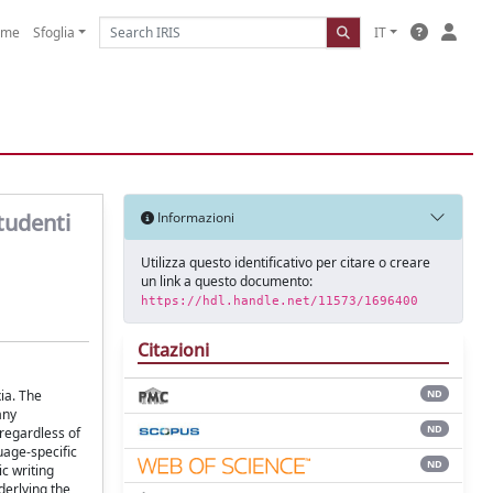
ome
Sfoglia
IT
studenti
Informazioni
Utilizza questo identificativo per citare o creare
un link a questo documento:
https://hdl.handle.net/11573/1696400
Citazioni
ia. The
ND
any
ND
 regardless of
uage-specific
ND
c writing
derlying the