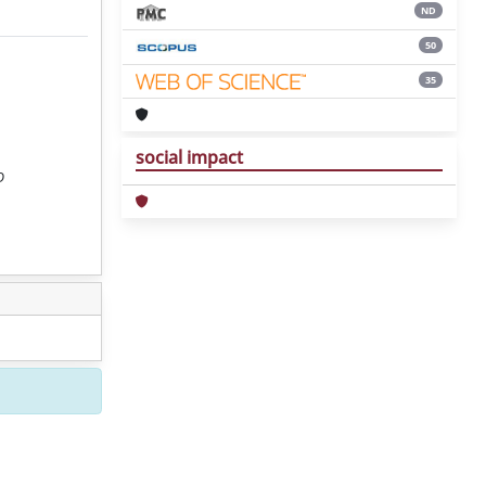
ND
50
35
social impact
D