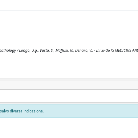
pathology / Longo, U.g., Vasta, S., Maffulli, N., Denaro, V.. - In: SPORTS MEDICINE AN
, salvo diversa indicazione.