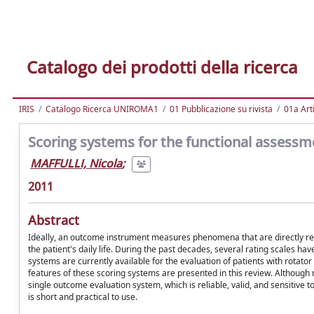
Catalogo dei prodotti della ricerca
IRIS
Catalogo Ricerca UNIROMA1
01 Pubblicazione su rivista
01a Arti
Scoring systems for the functional assessme
MAFFULLI, Nicola
;
2011
Abstract
Ideally, an outcome instrument measures phenomena that are directly rel
the patient's daily life. During the past decades, several rating scales ha
systems are currently available for the evaluation of patients with rotato
features of these scoring systems are presented in this review. Although
single outcome evaluation system, which is reliable, valid, and sensitive t
is short and practical to use.