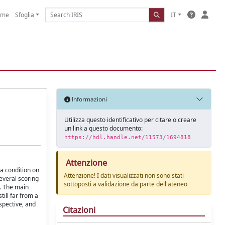
ome
Sfoglia
IT
Informazioni
Utilizza questo identificativo per citare o creare
un link a questo documento:
https://hdl.handle.net/11573/1694818
Attenzione
a condition on
Attenzione! I dati visualizzati non sono stati
Several scoring
sottoposti a validazione da parte dell'ateneo
s. The main
ill far from a
rspective, and
Citazioni